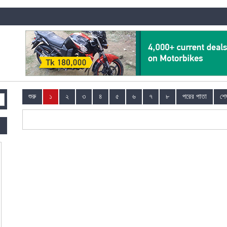
শুরু
১
২
৩
৪
৫
৬
৭
৮
পরের পাতা
শে